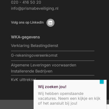
020 - 416 50 20
info@prismabeveiliging.nl
Volg ons op LinkedIn
WKA-gegevens
Verklaring Belastingdienst
G-rekeningovereenkomst
Algemene Leveringen voorwaarden
Installerende Bedrijven
KvK uittreksel
Wij zoeken jou!
Wij hebben openstaande
vacatures. Neem een kijkje en kijk
of het aansluit bij jou!
privacybeleid/disclaimer