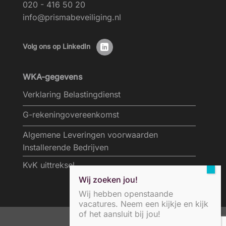
020 - 416 50 20
info@prismabeveiliging.nl
Volg ons op LinkedIn
WKA-gegevens
Verklaring Belastingdienst
G-rekeningovereenkomst
Algemene Leveringen voorwaarden
Installerende Bedrijven
KvK uittreksel
Wij zoeken jou!
Wij hebben openstaande
vacatures. Neem een kijkje en kijk
of het aansluit bij jou!
privacybeleid/disclaimer